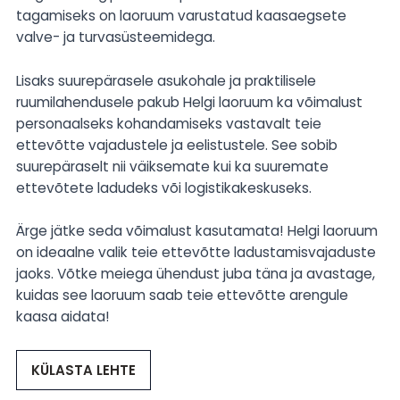
tagamiseks on laoruum varustatud kaasaegsete
valve- ja turvasüsteemidega.
Lisaks suurepärasele asukohale ja praktilisele
ruumilahendusele pakub Helgi laoruum ka võimalust
personaalseks kohandamiseks vastavalt teie
ettevõtte vajadustele ja eelistustele. See sobib
suurepäraselt nii väiksemate kui ka suuremate
ettevõtete ladudeks või logistikakeskuseks.
Ärge jätke seda võimalust kasutamata! Helgi laoruum
on ideaalne valik teie ettevõtte ladustamisvajaduste
jaoks. Võtke meiega ühendust juba täna ja avastage,
kuidas see laoruum saab teie ettevõtte arengule
kaasa aidata!
KÜLASTA LEHTE