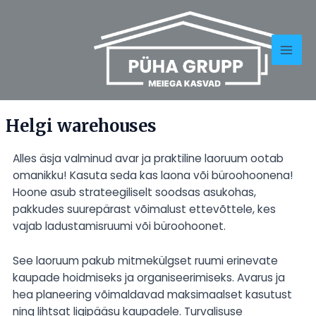
Skip
Mai
to
Men
content
Helgi warehouses
Alles äsja valminud avar ja praktiline laoruum ootab
omanikku! Kasuta seda kas laona või büroohoonena!
Hoone asub strateegiliselt soodsas asukohas,
pakkudes suurepärast võimalust ettevõttele, kes
vajab ladustamisruumi või büroohoonet.
See laoruum pakub mitmekülgset ruumi erinevate
kaupade hoidmiseks ja organiseerimiseks. Avarus ja
hea planeering võimaldavad maksimaalset kasutust
ning lihtsat ligipääsu kaupadele. Turvalisuse