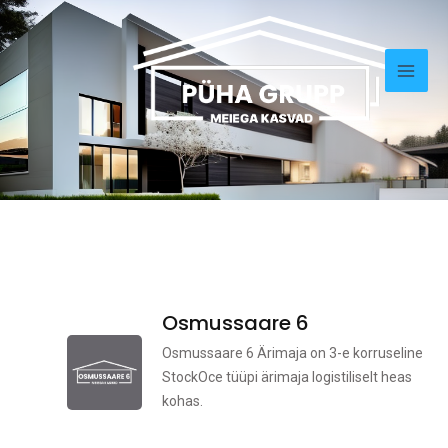
Skip
Mai
to
Men
content
Osmussaare 6
Osmussaare 6 Ärimaja on 3-e korruseline
StockOce tüüpi ärimaja logistiliselt heas
kohas.